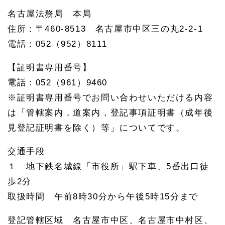
家族
名古屋法務局 本局
信託
の信
住所：〒460-8513 名古屋市中区三の丸2-2-1
託専
用口
電話：052（952）8111
座
1.
【証明書専用番号】
4
電話：052（961）9460
名古
屋市
※証明書専用番号でお問い合わせいただける内容
中区
で家
は「管轄案内，道案内，登記事項証明書（成年後
族信
見登記証明書を除く）等」についてです。
託の
公正
証書
交通手段
を作
１ 地下鉄名城線「市役所」駅下車、5番出口徒
成
歩2分
1.
4.
取扱時間 午前8時30分から午後5時15分まで
1
葵町
公証
登記管轄区域 名古屋市中区、名古屋市中村区、