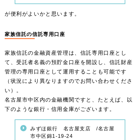
と連
絡先
が便利がよいかと思います。
1.
6.
2
名古
家族信託の信託専用口座
屋市
中区
から
家族信託の金融資産管理は、信託専用口座とし
名古
屋家
て、受託者名義の預貯金口座を開設し、信託財産
族信
管理の専用口座として運用することも可能です
託相
談所
（状況により異なりますのでお問い合わせくださ
への
アク
い）。
セス
名古屋市中区内の金融機関ですと、たとえば、以
1.
下のような銀行・信用金庫がございます。
6.
3
家族
みずほ銀行 名古屋支店 /名古屋
信託
相談
市中区錦1-19-24
所・