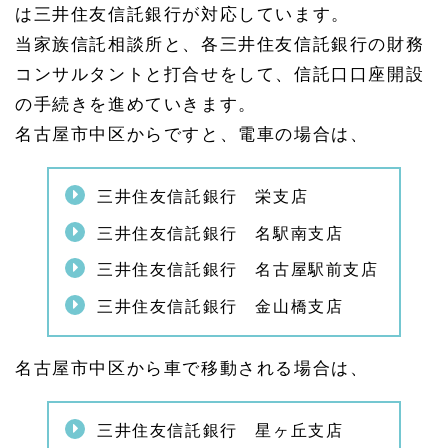
電話
は三井住友信託銀行が対応しています。
番号
当家族信託相談所と、各三井住友信託銀行の財務
1.
6
コンサルタントと打合せをして、信託口口座開設
名古
の手続きを進めていきます。
屋市
中区
名古屋市中区からですと、電車の場合は、
で家
族信
託に
三井住友信託銀行 栄支店
使う
書類
三井住友信託銀行 名駅南支店
を取
得
三井住友信託銀行 名古屋駅前支店
1.
6.
三井住友信託銀行 金山橋支店
1
名古
屋市
名古屋市中区から車で移動される場合は、
中区
役所
の所
三井住友信託銀行 星ヶ丘支店
在地