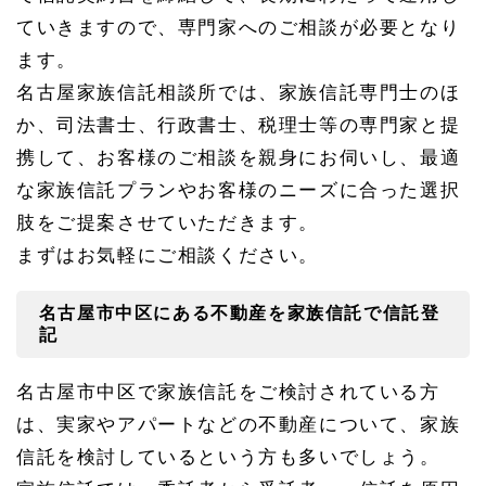
名古
ていきますので、専門家へのご相談が必要となり
屋市
中区
ます。
にあ
名古屋家族信託相談所では、家族信託専門士のほ
る不
動産
か、司法書士、行政書士、税理士等の専門家と提
を家
族信
携して、お客様のご相談を親身にお伺いし、最適
託で
な家族信託プランやお客様のニーズに合った選択
信託
登記
肢をご提案させていただきます。
1.
まずはお気軽にご相談ください。
2.
1
名古
名古屋市中区にある不動産を家族信託で信託登
屋市
記
中区
の不
動産
名古屋市中区で家族信託をご検討されている方
信託
登記
は、実家やアパートなどの不動産について、家族
の管
信託を検討しているという方も多いでしょう。
轄