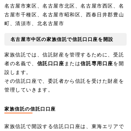
役場
名古屋市東区、名古屋市北区、名古屋市西区、名
の所
在地
古屋市千種区、名古屋市昭和区、西春日井郡豊山
1.
町、清須市、北名古屋市
5
名古
屋市
名古屋市中区の家族信託で信託口口座を開設
中区
の家
族信
家族信託では、信託財産を管理するために、受託
託に
者の名義で、
信託口口座
または
信託専用口座
を開
よる
税務
設します。
申告
その信託口座で、委託者から信託を受けた財産を
1.
5.
管理していきます。
1
名古
屋中
家族信託の信託口口座
税務
署の
所在
家族信託で開設する信託口口座は、東海エリアで
地・