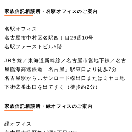
家族信託相談所・名駅オフィスのご案内
名駅オフィス
名古屋市中村区名駅四丁目
26
番
10
号
名駅ファーストビル
5
階
JR
各線／東海道新幹線／名古屋市営地下鉄／名古
屋臨海高速鉄道「名古屋」駅東口より徒歩
7
分
名古屋駅から
…
サンロード
⑥
出口またはミヤコ地
下街
②
番出口を出てすぐ（徒歩約
2
分）
家族信託相談所・緑オフィスのご案内
緑オフィス