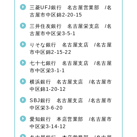
名駅
三菱UFJ銀行 名古屋営業部 /名
オフ
古屋市中区錦2-20-15
ィス
のご
三井住友銀行 名古屋栄支店 /名
案内
古屋市中区栄3-5-1
1.
6.
りそな銀行 名古屋支店 /名古屋
4
市中区錦2-15-22
家族
信託
七十七銀行 名古屋支店 /名古屋
相談
市中区栄3-1-1
所・
緑オ
フィ
横浜銀行 名古屋支店 /名古屋市
スの
中区錦1-20-12
ご案
内
SBJ銀行 名古屋支店 /名古屋市
1.
中区栄3-6-20
6.
5
愛知銀行 本店営業部 /名古屋市
名古
中区栄3-14-12
屋市
中区