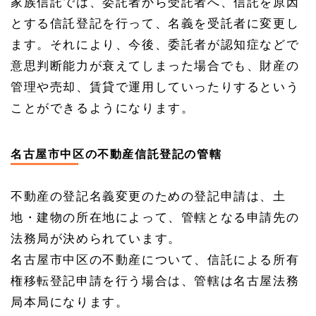
家族信託では、委託者から受託者へ、信託を原因
1.
3
とする信託登記を行って、名義を受託者に変更し
名古
ます。それにより、今後、委託者が認知症などで
屋市
中区
意思判断能力が衰えてしまった場合でも、財産の
の家
族信
管理や売却、賃貸で運用していったりするという
託で
ことができるようになります。
信託
口口
座を
開設
名古屋市中区の不動産信託登記の管轄
1.
3.
1
不動産の登記名義変更のための登記申請は、土
家族
地・建物の所在地によって、管轄となる申請先の
信託
の信
法務局が決められています。
託口
名古屋市中区の不動産について、信託による所有
口座
権移転登記申請を行う場合は、管轄は名古屋法務
1.
3.
局本局になります。
2