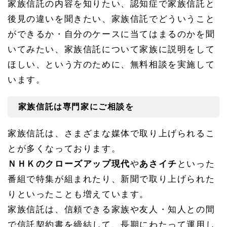
家族信託の内容を知りたい、認知症で家族信託と
は
名
後見の違いを聞きたい、家族信託でどういうこと
古
ができるか・自分のケースに当てはまるのかを聞
屋
家
いてみたい、家族信託について家族に説明をして
族
信
ほしい、という方のために、無料相談を実施して
託
います。
相
談
所
家族信託は専門家にご相談を
へ
1.
家族信託は、さまざまな媒体で取り上げられるこ
1
家族
とが多くなっております。
信託
は専
ＮＨＫのクローズアップ現代
や
あさイチ
といった
門家
番組で特集が組まれたり、新聞で取り上げられた
にご
相談
りといったことも増えています。
を
家族信託は、信頼できる家族や友人・知人との間
1.
2
で信託契約書を締結して、長期にわたって運用し