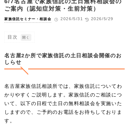
6/7名古屋で家族信託の土日無料相談会の
ご案内（認知症対策・生前対策）
2026/5/31
2026/5/29
家族信託セミナー・相談会
目次
1
名
古
名古屋2か所で家族信託の土日相談会開催のお
屋2
しらせ
か
所
で
家
族
名古屋家族信託相談所では、家族信託についてわ
信
かりやすくご説明します。家族信託のご相談につ
託
の
いて、以下の日程で土日の無料相談会を実施いた
土
日
しますので、ご予約のお電話をお待ちしておりま
相
す。
談
会