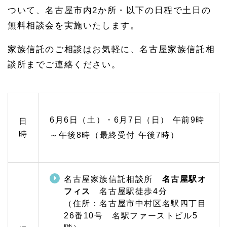
1.
ついて、名古屋市内2か所・以下の日程で土日の
1.
1
無料相談会を実施いたします。
緑
区・
家族信託のご相談はお気軽に、名古屋家族信託相
天白
区・
談所までご連絡ください。
長久
手市
の家
族信
託の
ご相
6月6
日（土）・6
月7日（日）
午前9時
日
談は
緑オ
時
～午後8時（最終受付 午後7時）
フィ
スへ
1.
1.
名古屋家族信託相談所
名古屋駅オ
2
フィス
名古屋駅徒歩4分
近隣
（住所：名古屋市中村区名駅四丁目
の中
村
26番10号 名駅ファーストビル5
区・