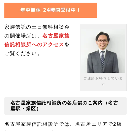
3
家族
信託
と
は？
家族信託の土日無料相談会
家族
信託
の開催場所は、
名古屋家族
のメ
リッ
信託相談所へのアクセス
を
ト・
ご覧ください。
デメ
リッ
ト
は？
ご連絡お待ちしていま
1.
3.
す
1
家族
信託
名古屋家族信託相談所の各店舗のご案内（名古
はN
屋駅・緑区）
HK
の番
組で
名古屋家族信託相談所では、名古屋エリアで2店
も報