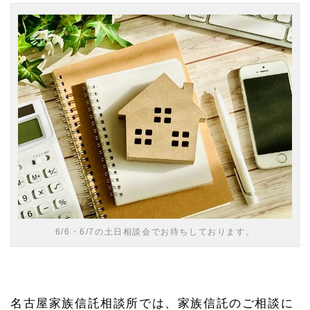
開
催
の
お
し
ら
せ
1.
1
名古
屋家
族信
託相
談所
の各
店舗
のご
案内
6/6・6/7の土日相談会でお待ちしております。
（名
古屋
駅・
緑
区）
名古屋家族信託相談所では、家族信託のご相談に