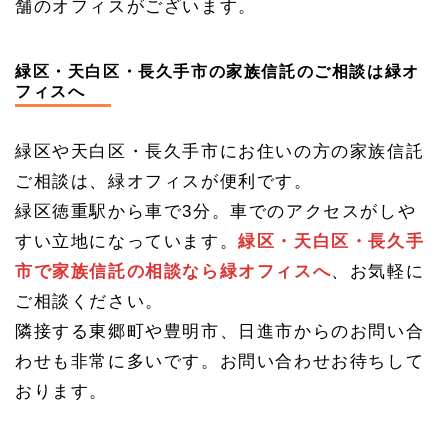
舗のオフィスがございます。
道
1.
4
緑区・天白区・長久手市の家族信託のご相談は緑オ
家族
フィスへ
信託
の土
日相
談会
緑区や天白区・長久手市にお住いの方の家族信託
の予
ご相談は、緑オフィスが便利です。
約・
電話
緑区徳重駅から車で3分。車でのアクセスがしや
番号
（フ
すい立地になっています。
緑区・天白区・長久手
リー
市で家族信託の相談なら緑オフィスへ
、お気軽に
ダイ
ヤ
ご相談ください。
ル）
隣接する東郷町や豊明市、日進市からのお問い合
わせも非常に多いです。お問い合わせお待ちして
おります。