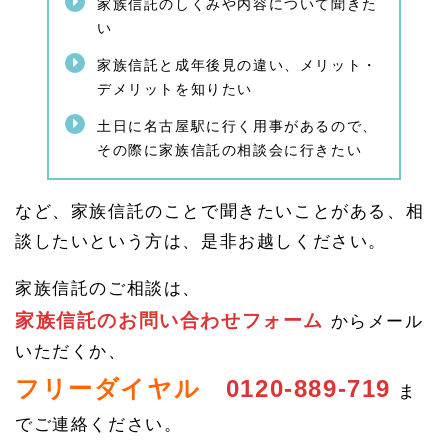
家族信託のしくみや内容について聞きた
連番
組の
い
ご紹
介
家族信託と成年後見の違い、メリット・
デメリットを知りたい
1.
2.
土日に名古屋駅に行く用事があるので、
1
その際に家族信託の相談会に行きたい
NH
Kで
はあ
さイ
など、家族信託のことで聞きたいことがある、相
チや
談したいという方は、是非お越しください。
クロ
ーズ
アッ
家族信託のご相談は、
プ現
代で
家族信託のお問い合わせフォーム
からメール
の家
族信
いただくか、
託の
フリーダイヤル
0120-889-719
特集
ま
も
でご連絡ください。
1.