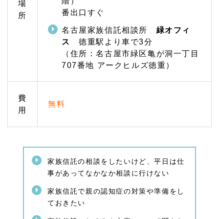
階）
場
中
番出口すぐ
区・
所
東
名古屋家族信託相談所
緑オフィ
区・
西区
ス
徳重駅より車で3分
をは
（住所：名古屋市緑区亀が洞一丁目
じめ
707番地 アークヒルズ徳重）
とし
た名
古屋
駅で
費
のご
無料
相談
用
は名
駅オ
フィ
スへ
1.
家族信託の相談をしたいけど、平日は仕
2
事があってなかなか相談に行けない
家族
信
家族信託で親の認知症の対策や準備をし
託・
ておきたい
相続
の関