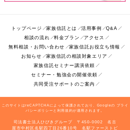
トップページ
家族信託とは
活用事例
Q&A
相談の流れ
料金プラン
アクセス
無料相談・お問い合わせ
家族信託お役立ち情報
お知らせ
家族信託の相談対象エリア
家族信託セミナー講演依頼
セミナー・勉強会の開催依頼
共同受注サポートのご案内
このサイトはreCAPTCHAによって保護されており、Googleの
プライ
バシーポリシー
と
利用規約
が適用されます。
司法書士法人ひびきグループ 〒450-0002 名古
屋市中村区名駅四丁目26番10号 名駅ファーストビ