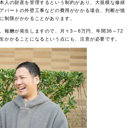
本人の財産を管理するという制約があり、大規模な修繕
アパートの外壁工事などの費用がかかる場合、判断が慎
に制限がかかることがあります。
、報酬が発生しますので、月々
3
～
6
万円、年間
36
～
72
生かかることになるという点にも、注意が必要です。