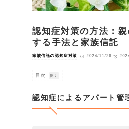
認知症対策の方法：親
する手法と家族信託
家族信託の認知症対策
2024/11/26
202
目次
1
認
知
認知症によるアパート管
症
に
よ
る
ア
パ
ー