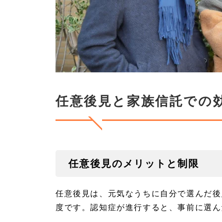
での
スム
ーズ
な管
理の
方法
3.
3
名古
屋で
任意後見と家族信託での
家族
信託
のご
相談
は名
古屋
家族
任意後見のメリットと制限
信託
相談
所へ
任意後見は、元気なうちに自分で選んだ後
度です。認知症が進行すると、事前に選ん