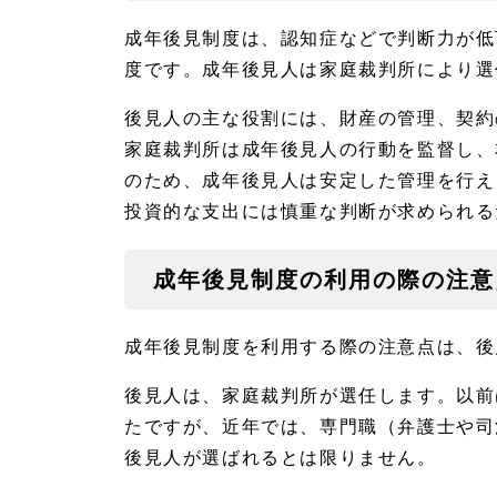
後見
人の
成年後見制度は、認知症などで判断力が低
役割
度です。成年後見人は家庭裁判所により選
と対
応範
囲
後見人の主な役割には、財産の管理、契約
2.
家庭裁判所は成年後見人の行動を監督し、
2
のため、成年後見人は安定した管理を行え
成年
投資的な支出には慎重な判断が求められる
後見
制度
の利
用の
成年後見制度の利用の際の注意
際の
注意
点
成年後見制度を利用する際の注意点は、後
3
任
後見人は、家庭裁判所が選任します。以前
意
たですが、近年では、専門職（弁護士や司
後
見
後見人が選ばれるとは限りません。
と
家