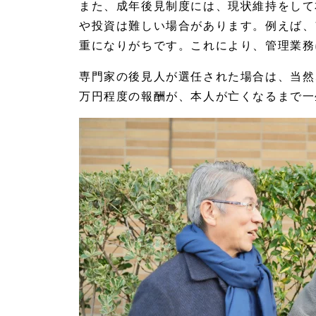
また、成年後見制度には、現状維持をして
族
信
や投資は難しい場合があります。例えば、
託
重になりがちです。これにより、管理業務
で
の
効
専門家の後見人が選任された場合は、当然
果
万円程度の報酬が、本人が亡くなるまで一
的
な
対
策
3.
1
任意
後見
のメ
リッ
トと
制限
3.
2
家族
信託