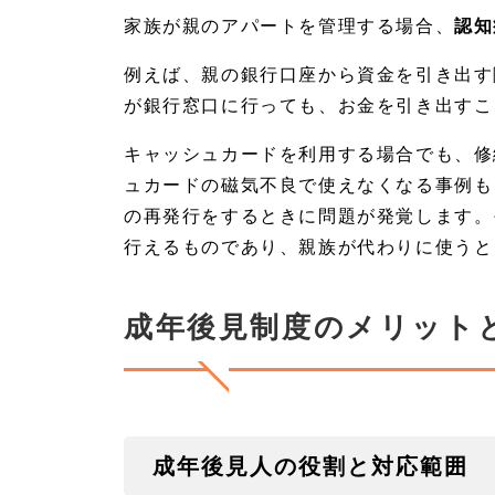
の問
家族が親のアパートを管理する場合、
認知
題
2
例えば、親の銀行口座から資金を引き出す
成
が銀行窓口に行っても、お金を引き出すこ
年
後
キャッシュカードを利用する場合でも、修
見
制
ュカードの磁気不良で使えなくなる事例も
度
の
の再発行をするときに問題が発覚します。
メ
行えるものであり、親族が代わりに使うと
リ
ッ
ト
と
成年後見制度のメリット
デ
メ
リ
ッ
ト
2.
成年後見人の役割と対応範囲
1
成年