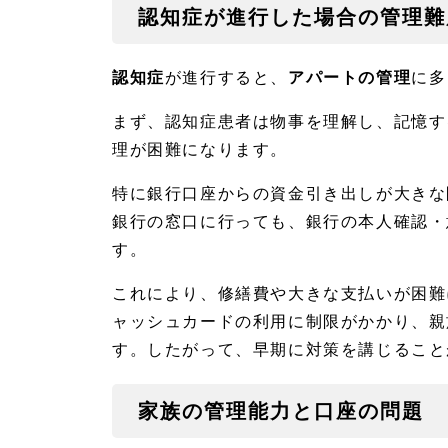
認知症が進行した場合の管理難
ト
管
理
の
認知症
が進行すると、
アパートの管理
に多
課
題
まず、認知症患者は物事を理解し、記憶す
1.
理が困難になります。
1
認知
特に銀行口座からの資金引き出しが大きな
症が
進行
銀行の窓口に行っても、銀行の本人確認・
した
す。
場合
の管
理難
これにより、修繕費や大きな支払いが困難
度
ャッシュカードの利用に制限がかかり、親
1.
す。したがって、早期に対策を講じること
2
家族
の管
家族の管理能力と口座の問題
理能
力と
口座